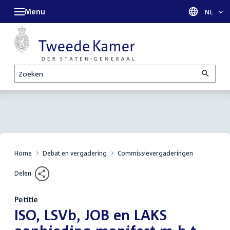
Menu
Taal sel
NL
Zoeken
Home
Debat en vergadering
Commissievergaderingen
Delen
Petitie
:
ISO, LSVb, JOB en LAKS