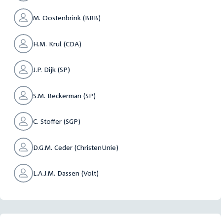
M. Oostenbrink (BBB)
H.M. Krul (CDA)
J.P. Dijk (SP)
S.M. Beckerman (SP)
C. Stoffer (SGP)
D.G.M. Ceder (ChristenUnie)
L.A.J.M. Dassen (Volt)