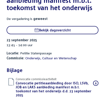
aanbieding manifest m.b.t.
toekomst van het onderwijs
De vergadering is
geweest
Bekijk dagoverzicht
23 september 2025
13:45 - 14:00 uur
Locatie:
Petitie Statenpassage
Commissie:
Onderwijs, Cultuur en Wetenschap
Bijlage
Convocatie commissieactiviteit
Download
Convocatie petitieaanbieding door ISO, LSVb,
bestand:
JOB en LAKS aanbieding manifest m.b.t.
toekomst van het onderwijs d.d. 23 september
2025
(PDF)