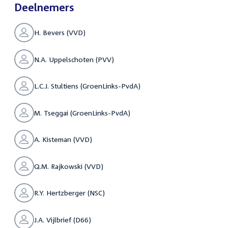
Deelnemers
H. Bevers (VVD)
N.A. Uppelschoten (PVV)
L.C.J. Stultiens (GroenLinks-PvdA)
M. Tseggai (GroenLinks-PvdA)
A. Kisteman (VVD)
Q.M. Rajkowski (VVD)
R.Y. Hertzberger (NSC)
J.A. Vijlbrief (D66)