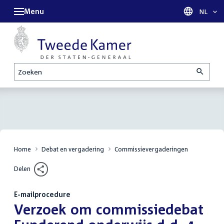
Menu
Taal sel
NL
Zoeken
Home
Debat en vergadering
Commissievergaderingen
Delen
E-mailprocedure
:
Verzoek om commissiedebat