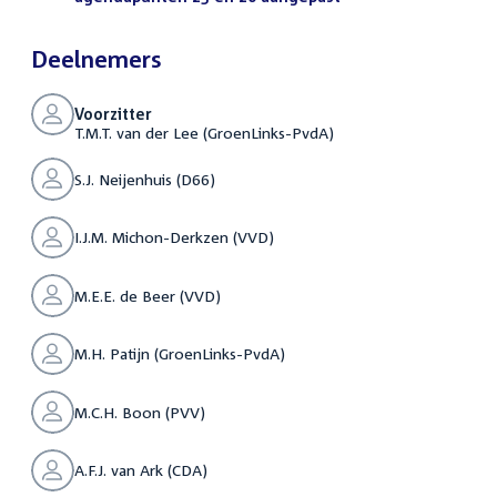
Deelnemers
Voorzitter
T.M.T. van der Lee (GroenLinks-PvdA)
S.J. Neijenhuis (D66)
I.J.M. Michon-Derkzen (VVD)
M.E.E. de Beer (VVD)
M.H. Patijn (GroenLinks-PvdA)
M.C.H. Boon (PVV)
A.F.J. van Ark (CDA)