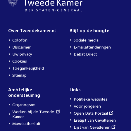
Over Tweedekamer.nl
Blijf op de hoogte
Colofon
Sociale media
Disclaimer
E-mailattenderingen
Uw privacy
Debat Direct
Cookies
Toegankelijkheid
Sitemap
Ambtelijke
Links
ondersteuning
Politieke websites
Organogram
Voor jongeren
External
Werken bij de Tweede
External
Open Data Portaal
link:
Kamer
link:
Erelijst van Gevallenen
Mandaatbesluit
External
Lijst van Gevallenen