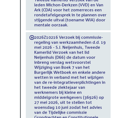
leden Michon-Derkzen (VVD) en Van
Ark (CDA) voor het zomerreces een
rondetafelgesprek in te plannen over
stijgende uitval (toename WIA) door
mentale oorzaak.
2026Z10216 Verzoek bij commissie-
-
regeling van werkzaamheden d.d. 19
mei 2026 - S.J. Neijenhuis, Tweede
Kamerlid Verzoek van het lid
Neijenhuis (D66) de datum voor
inbreng verslag wetsvoorstel
Wijziging van Boek 7 van het
Burgerlijk Wetboek en enkele andere
wetten in verband met het wijzigen
van de re-integratieverplichtingen in
het tweede ziektejaar van
werknemers bij kleine en
middelgrote werkgevers (36926) op
27 mei 2026, uit te stellen tot
woensdag 10 juni zodat het advies
van de Tijdelijke commissie
Grondrechten en Constitutionele