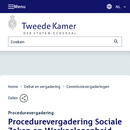
Menu
Taal sel
NL
Zoeken
Home
Debat en vergadering
Commissievergaderingen
Delen
Procedurevergadering
:
Procedurevergadering Sociale