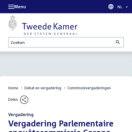
Menu
Taal sel
NL
Zoeken
Home
Debat en vergadering
Commissievergaderingen
Delen
Vergadering
:
Vergadering Parlementaire