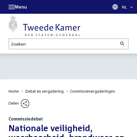
Menu
Taal sel
NL
Zoeken
Home
Debat en vergadering
Commissievergaderingen
Delen
Commissiedebat
:
Nationale veiligheid,