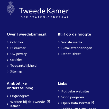
Over Tweedekamer.nl
Blijf op de hoogte
Colofon
Sociale media
Disclaimer
E-mailattenderingen
Uw privacy
Debat Direct
Cookies
Toegankelijkheid
Sitemap
Ambtelijke
Links
ondersteuning
Politieke websites
Organogram
Voor jongeren
External
Werken bij de Tweede
External
Open Data Portaal
link:
Kamer
link:
Erelijst van Gevallenen