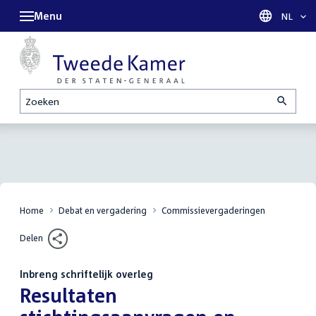
Menu
Taal sel
NL
Zoeken
Home
Debat en vergadering
Commissievergaderingen
Delen
Inbreng schriftelijk overleg
:
Resultaten