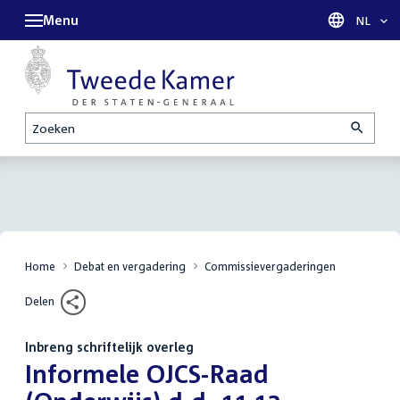
Menu
Taal sel
NL
Zoeken
Home
Debat en vergadering
Commissievergaderingen
Delen
Inbreng schriftelijk overleg
:
Informele OJCS-Raad