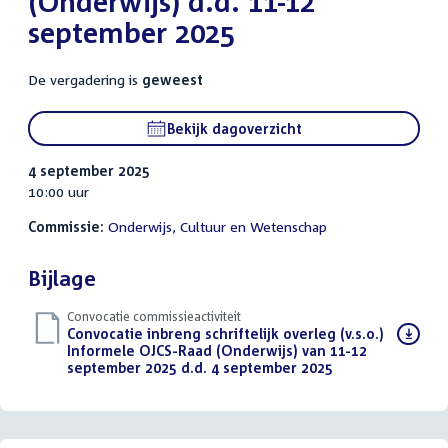
(Onderwijs) d.d. 11-12
september 2025
De vergadering is
geweest
Bekijk dagoverzicht
4 september 2025
10:00 uur
Commissie:
Onderwijs, Cultuur en Wetenschap
Bijlage
Convocatie commissieactiviteit
Download
Convocatie inbreng schriftelijk overleg (v.s.o.)
bestand:
Informele OJCS-Raad (Onderwijs) van 11-12
september 2025 d.d. 4 september 2025
(PDF)