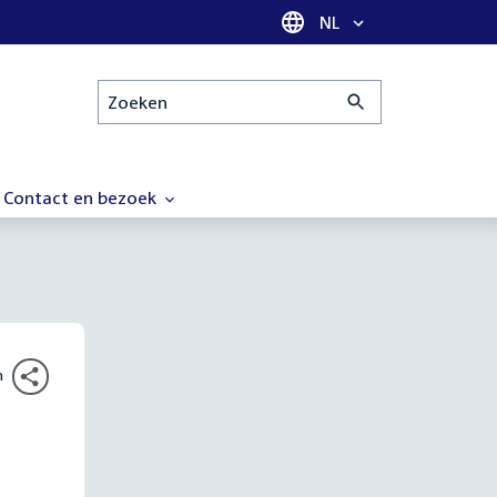
Taal selectie
NL
Zoeken
Contact en bezoek
n