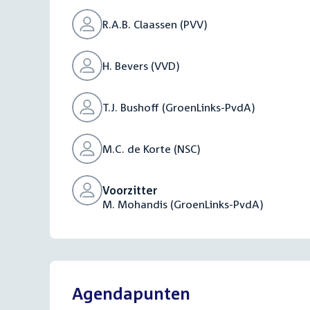
R.A.B. Claassen (PVV)
H. Bevers (VVD)
T.J. Bushoff (GroenLinks-PvdA)
M.C. de Korte (NSC)
Voorzitter
M. Mohandis (GroenLinks-PvdA)
Agendapunten