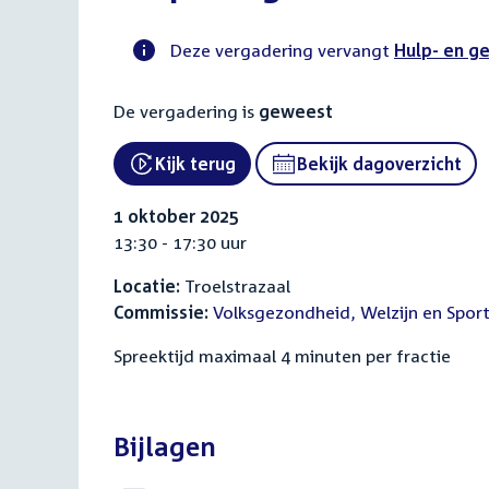
Deze vergadering vervangt
Hulp- en g
Voortgangsstatus
De vergadering is
geweest
commissie
activiteit
Kijk terug
Bekijk dagoverzicht
External link:
1 oktober 2025
13:30 - 17:30 uur
Locatie:
Troelstrazaal
Commissie:
Volksgezondheid, Welzijn en Spor
Spreektijd maximaal 4 minuten per fractie
Bijlagen