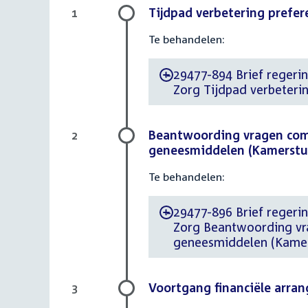
Tijdpad verbetering prefe
1
Te behandelen:
29477-894 Brief regering
-
Zorg Tijdpad verbeteri
Beantwoording vragen com
2
geneesmiddelen (Kamerstu
Te behandelen:
29477-896 Brief regering
-
Zorg Beantwoording vr
geneesmiddelen (Kamer
Voortgang financiële arr
3