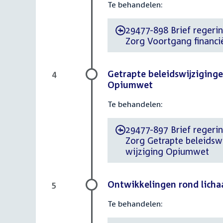
Te behandelen:
29477-898 Brief regering
-
Zorg Voortgang financ
Getrapte beleidswijziging
4
Opiumwet
Te behandelen:
29477-897 Brief regering
-
Zorg Getrapte beleidsw
wijziging Opiumwet
Ontwikkelingen rond lich
5
Te behandelen: