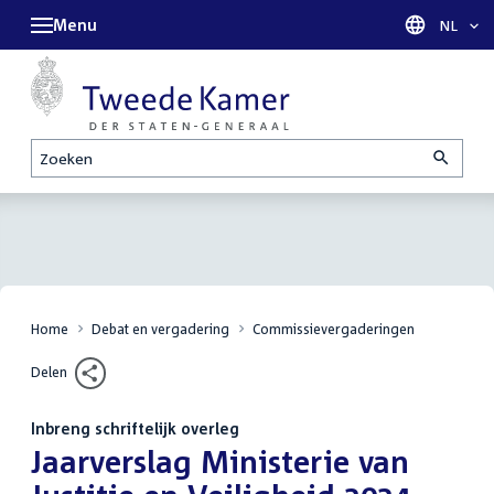
Menu
Taal sel
NL
Zoeken
Home
Debat en vergadering
Commissievergaderingen
Delen
Inbreng schriftelijk overleg
:
Jaarverslag Ministerie van