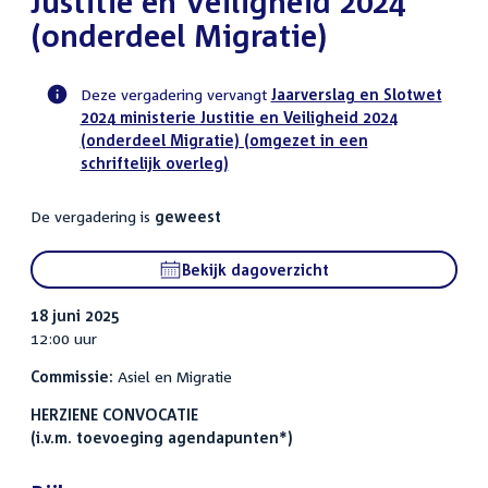
Justitie en Veiligheid 2024
(onderdeel Migratie)
Deze vergadering vervangt
Jaarverslag en Slotwet
2024 ministerie Justitie en Veiligheid 2024
Voortgangsstatus
(onderdeel Migratie) (omgezet in een
commissie
schriftelijk overleg)
activiteit
De vergadering is
geweest
Bekijk dagoverzicht
18 juni 2025
12:00 uur
Commissie:
Asiel en Migratie
HERZIENE CONVOCATIE
(i.v.m. toevoeging agendapunten*)