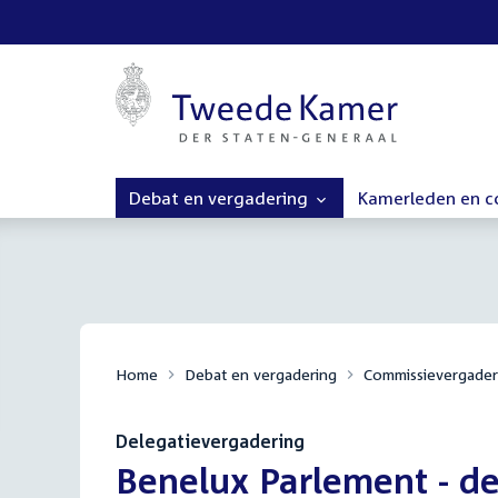
Debat en vergadering
Kamerleden en 
Home
Debat en vergadering
Commissievergader
Delegatievergadering
:
Benelux Parlement - d