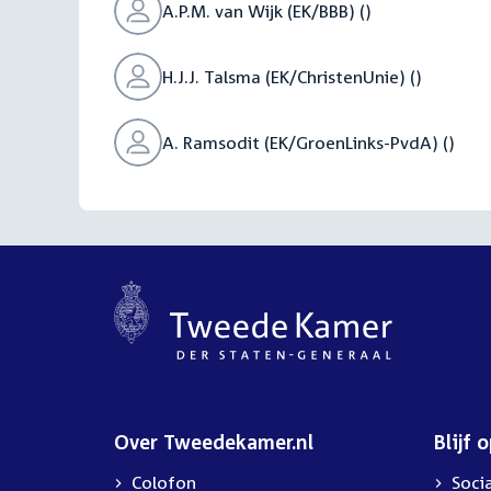
A.P.M. van Wijk (EK/BBB) ()
H.J.J. Talsma (EK/ChristenUnie) ()
A. Ramsodit (EK/GroenLinks-PvdA) ()
Over Tweedekamer.nl
Blijf 
Colofon
Soci