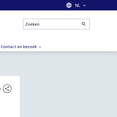
Taal selectie
NL
Zoeken
Contact en bezoek
n