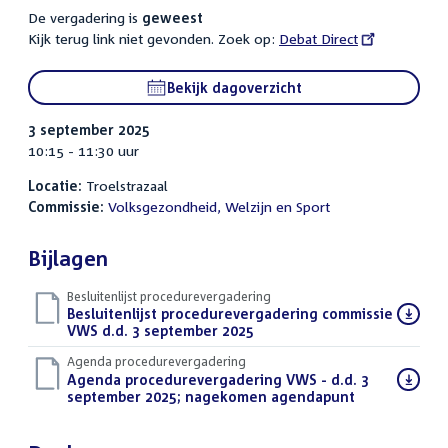
De vergadering is
geweest
Kijk terug link niet gevonden. Zoek op:
External
Debat Direct
link:
Bekijk dagoverzicht
3 september 2025
10:15 - 11:30 uur
Locatie:
Troelstrazaal
Commissie:
Volksgezondheid, Welzijn en Sport
Bijlagen
Besluitenlijst procedurevergadering
Download
Besluitenlijst procedurevergadering commissie
bestand:
VWS d.d. 3 september 2025
(PDF)
Agenda procedurevergadering
Download
Agenda procedurevergadering VWS - d.d. 3
bestand:
september 2025; nagekomen agendapunt
(PDF)