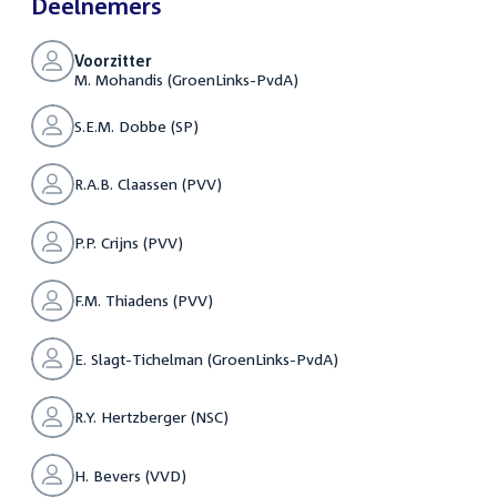
Deelnemers
Voorzitter
M. Mohandis (GroenLinks-PvdA)
S.E.M. Dobbe (SP)
R.A.B. Claassen (PVV)
P.P. Crijns (PVV)
F.M. Thiadens (PVV)
E. Slagt-Tichelman (GroenLinks-PvdA)
R.Y. Hertzberger (NSC)
H. Bevers (VVD)