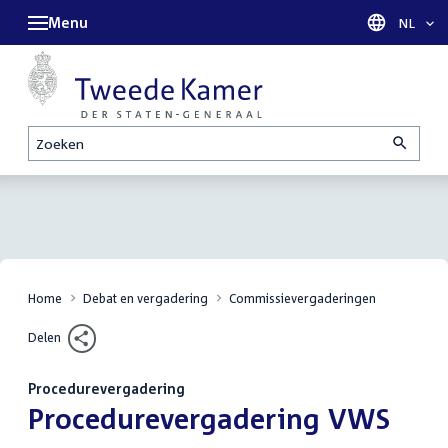
Menu
Taal sel
NL
Zoeken
Home
Debat en vergadering
Commissievergaderingen
Delen
Procedurevergadering
:
Procedurevergadering VWS