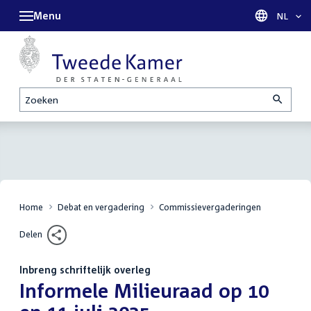
Menu
Taal sel
NL
Zoeken
Home
Debat en vergadering
Commissievergaderingen
Delen
Inbreng schriftelijk overleg
:
Informele Milieuraad op 10