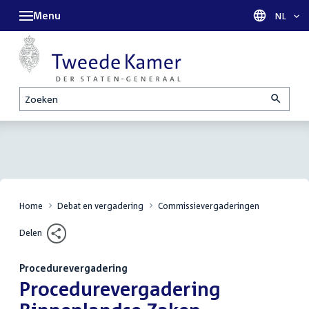
Menu
Taal sel
NL
Zoeken
Home
Debat en vergadering
Commissievergaderingen
Delen
Procedurevergadering
:
Procedurevergadering