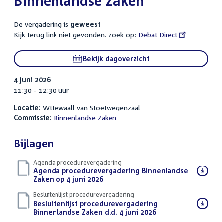
Binnenlandse Zaken
De vergadering is
geweest
Kijk terug link niet gevonden. Zoek op:
External
Debat Direct
link:
Bekijk dagoverzicht
4 juni 2026
11:30 - 12:30 uur
Locatie:
Wttewaall van Stoetwegenzaal
Commissie:
Binnenlandse Zaken
Bijlagen
Agenda procedurevergadering
Download
Agenda procedurevergadering Binnenlandse
bestand:
Zaken op 4 juni 2026
(PDF)
Besluitenlijst procedurevergadering
Download
Besluitenlijst procedurevergadering
bestand:
Binnenlandse Zaken d.d. 4 juni 2026
(PDF)