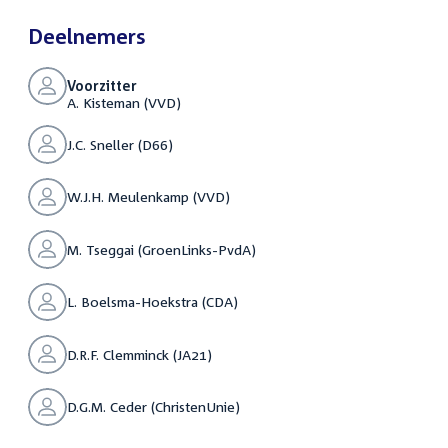
Deelnemers
Voorzitter
A. Kisteman (VVD)
J.C. Sneller (D66)
W.J.H. Meulenkamp (VVD)
M. Tseggai (GroenLinks-PvdA)
L. Boelsma-Hoekstra (CDA)
D.R.F. Clemminck (JA21)
D.G.M. Ceder (ChristenUnie)