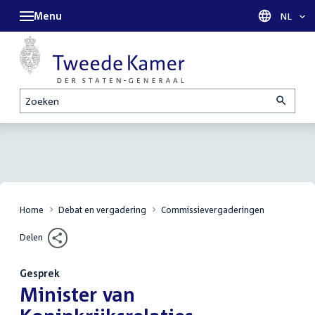
Menu
Taal sel
NL
Zoeken
Home
Debat en vergadering
Commissievergaderingen
Delen
Gesprek
:
Minister van