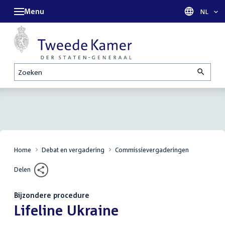
Menu
Taal sel
NL
Zoeken
Home
Debat en vergadering
Commissievergaderingen
Delen
Bijzondere procedure
:
Lifeline Ukraine