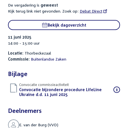
De vergadering is
geweest
Kijk terug link niet gevonden. Zoek op:
External
Debat Direct
link:
Bekijk dagoverzicht
11 juni 2025
14:00 - 15:00 uur
Locatie:
Thorbeckezaal
Commissie:
Buitenlandse Zaken
Bijlage
Convocatie commissieactiviteit
Download
Convocatie bijzondere procedure LifeLine
bestand:
Ukraine d.d. 11 juni 2025
(PDF)
Deelnemers
E. van der Burg (VVD)