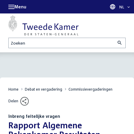
Menu
Taal sel
NL
Zoeken
Home
Debat en vergadering
Commissievergaderingen
Delen
Inbreng feitelijke vragen
:
Rapport Algemene