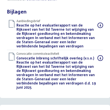
Bijlagen
Aanbiedingsbrief
Download
Reactie op het evaluatierapport van de
bestand:
Rijkswet van het lid Taverne tot wijziging van
de Rijkswet goedkeuring en bekendmaking
verdragen in verband met het informeren van
de Staten-Generaal over een ieder
verbindende bepalingen van verdragen
(DOCX)
Convocatie commissieactiviteit
Download
Convocatie inbreng schriftelijk overleg (v.s.o.)
bestand:
Reactie op het evaluatierapport van de
Rijkswet van het lid Taverne tot wijziging van
de Rijkswet goedkeuring en bekendmaking
verdragen in verband met het informeren van
de Staten-Generaal over een ieder
verbindende bepalingen van verdragen d.d. 19
juni 2025
(PDF)