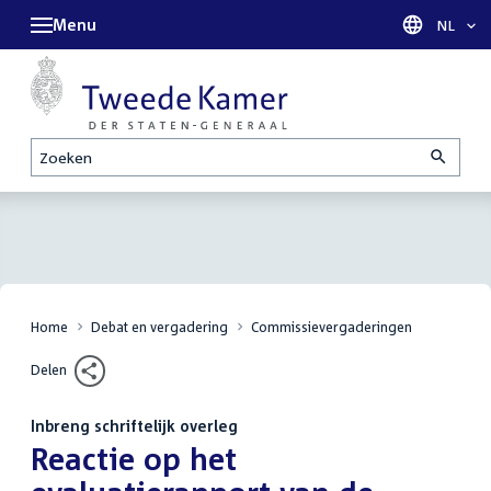
Menu
Taal sel
NL
Zoeken
Home
Debat en vergadering
Commissievergaderingen
Delen
Inbreng schriftelijk overleg
:
Reactie op het