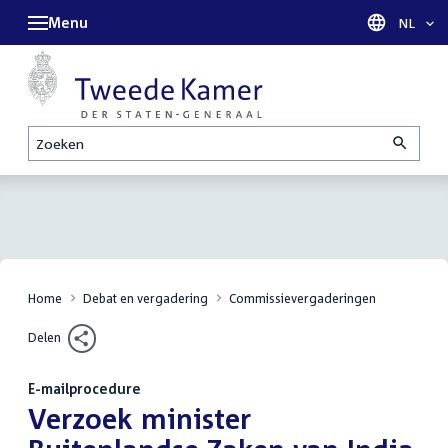
Menu
Taal sel
NL
Zoeken
Home
Debat en vergadering
Commissievergaderingen
Delen
E-mailprocedure
:
Verzoek minister