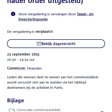
nader order uitgesteld)
Deze vergadering is vervangen door
Spaar- en
Investeringsunie
Voortgangsstatus
commissie
De vergadering is
verplaatst
activiteit
Bekijk dagoverzicht
23 september 2025
16:30 - 19:30 uur
Commissie:
Financiën
Leden die wensen deel te nemen aan het commissiedebat
wordt verzocht zich aan te melden via het tabblad
deelnemers bij de activiteit in Parlis.
Bijlage
Convocatie commissieactiviteit