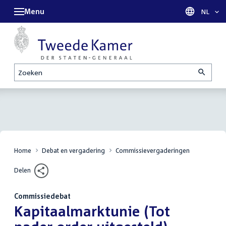
Menu
Taal sel
NL
Zoeken
Home
Debat en vergadering
Commissievergaderingen
Delen
Commissiedebat
:
Kapitaalmarktunie (Tot