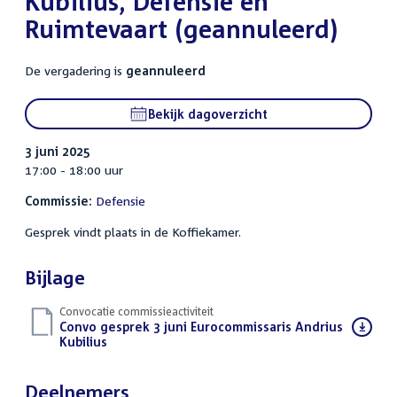
Kubilius, Defensie en
Ruimtevaart (geannuleerd)
De vergadering is
geannuleerd
Bekijk dagoverzicht
3 juni 2025
17:00 - 18:00 uur
Commissie:
Defensie
Gesprek vindt plaats in de Koffiekamer.
Bijlage
Convocatie commissieactiviteit
Download
Convo gesprek 3 juni Eurocommissaris Andrius
bestand:
Kubilius
(PDF)
Deelnemers