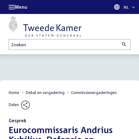
Menu
Taal sel
NL
Zoeken
Home
Debat en vergadering
Commissievergaderingen
Delen
Gesprek
:
Eurocommissaris Andrius