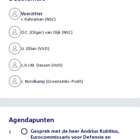
Voorzitter
I. Kahraman (NSC)
O.C. (Olger) van Dijk (NSC)
U. Ellian (VVD)
L.A.J.M. Dassen (Volt)
J. Nordkamp (GroenLinks-PvdA)
Agendapunten
Gesprek met de heer Andrius Kubilius,
1
Eurocommissaris voor Defensie en