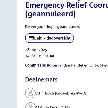
Emergency Relief Coo
(geannuleerd)
De vergadering is
geannuleerd
Bekijk dagoverzicht
28 mei 2025
14:00 - 15:00 uur
Commissie:
Buitenlandse Handel en Ontwikkel
Deelnemers
D.H. Hirsch (GroenLinks-PvdA)
M.C. de Korte (NSC)