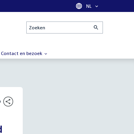
Taal selectie
NL
Zoeken
Contact en bezoek
n
d