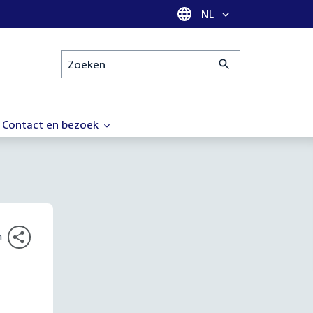
Taal selectie
NL
Zoeken
Contact en bezoek
n