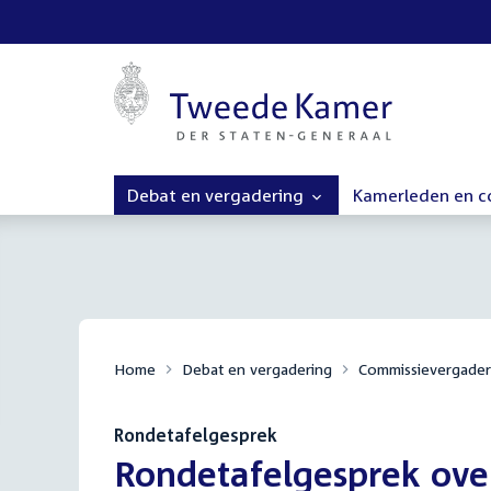
Debat en vergadering
Kamerleden en 
Home
Debat en vergadering
Commissievergader
Rondetafelgesprek
:
Rondetafelgesprek over