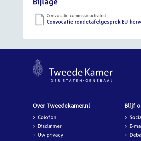
Bijlage
Convocatie commissieactiviteit
Download
Convocatie rondetafelgesprek EU-herv
bestand:
Over Tweedekamer.nl
Blijf 
Colofon
Soci
Disclaimer
E-ma
Uw privacy
Deba