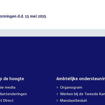
ormingen d.d. 15 mei 2025
(PDF)
op de hoogte
Ambtelijke ondersteuni
ale media
Organogram
ilattenderingen
External
Werken bij de Tweede Ka
link:
t Direct
Mandaatbesluit