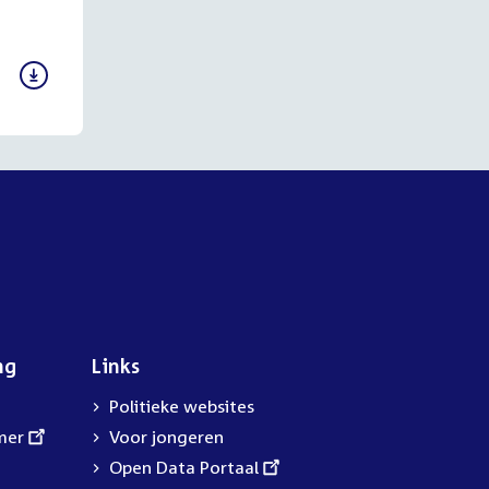
ng
Links
Politieke websites
mer
Voor jongeren
External
Open Data Portaal