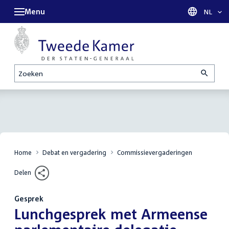
Menu
Taal sel
NL
Zoeken
Home
Debat en vergadering
Commissievergaderingen
Delen
Gesprek
:
Lunchgesprek met Armeense