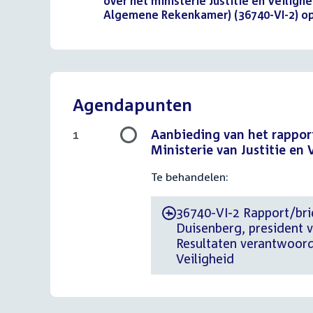
bestand:
over het ministerie Justitie en Veiligh
Algemene Rekenkamer) (36740-VI-2) op
Agendapunten
Aanbieding van het rappor
1
Ministerie van Justitie en 
Te behandelen:
36740-VI-2 Rapport/bri
-
Duisenberg, president 
Resultaten verantwoordi
Veiligheid