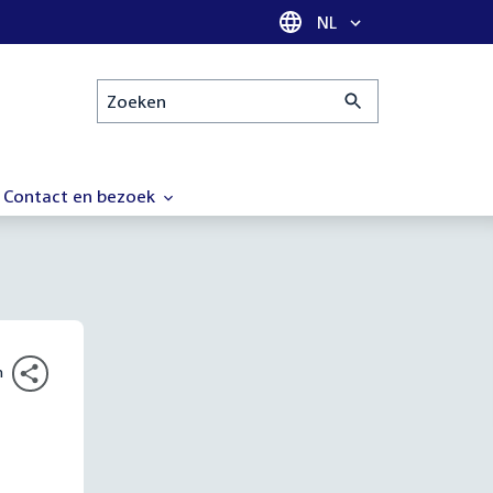
Taal selectie
NL
Zoeken
Contact en bezoek
n