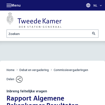
Menu
Taal sel
NL
Zoeken
Home
Debat en vergadering
Commissievergaderingen
Delen
Inbreng feitelijke vragen
:
Rapport Algemene