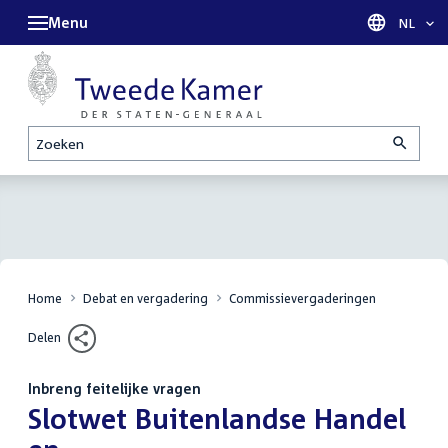
Menu
Taal sel
NL
Zoeken
Home
Debat en vergadering
Commissievergaderingen
Delen
Inbreng feitelijke vragen
:
Slotwet Buitenlandse Handel