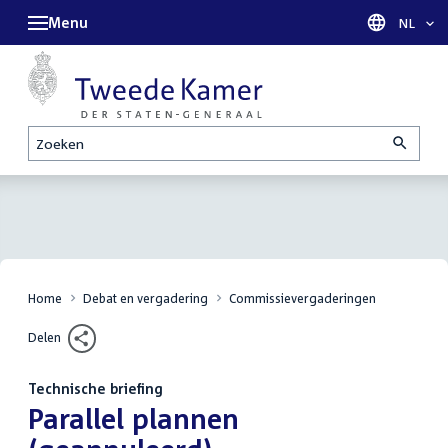
Menu
Taal sel
NL
Zoeken
Home
Debat en vergadering
Commissievergaderingen
Delen
Technische briefing
:
Parallel plannen