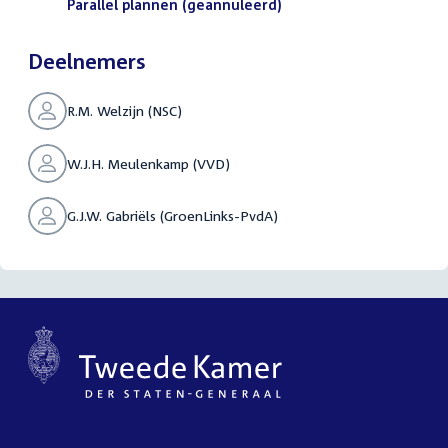
bestand:
Parallel plannen (geannuleerd)
(PDF)
Deelnemers
R.M. Welzijn (NSC)
W.J.H. Meulenkamp (VVD)
G.J.W. Gabriëls (GroenLinks-PvdA)