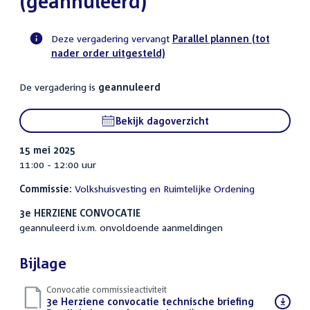
(geannuleerd)
Deze vergadering vervangt
Parallel plannen (tot
nader order uitgesteld)
Voortgangsstatus
commissie
De vergadering is
geannuleerd
activiteit
Bekijk dagoverzicht
15 mei 2025
11:00 - 12:00 uur
Commissie:
Volkshuisvesting en Ruimtelijke Ordening
3e HERZIENE CONVOCATIE
geannuleerd i.v.m. onvoldoende aanmeldingen
Bijlage
Convocatie commissieactiviteit
Download
3e Herziene convocatie technische briefing