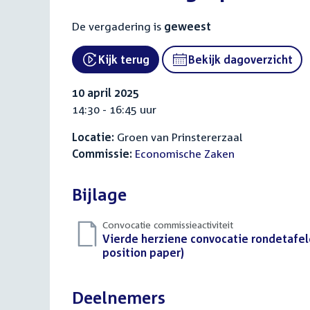
De vergadering is
geweest
Kijk terug
Bekijk dagoverzicht
External link:
10 april 2025
14:30 - 16:45 uur
Locatie:
Groen van Prinstererzaal
Commissie:
Economische Zaken
Bijlage
Convocatie commissieactiviteit
Download
Vierde herziene convocatie rondetafel
bestand:
position paper)
(PDF)
Deelnemers