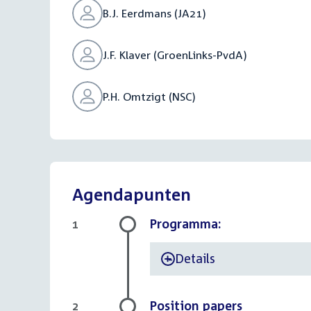
B.J. Eerdmans (JA21)
J.F. Klaver (GroenLinks-PvdA)
P.H. Omtzigt (NSC)
Agendapunten
Programma:
1
Details
-
Position papers
2