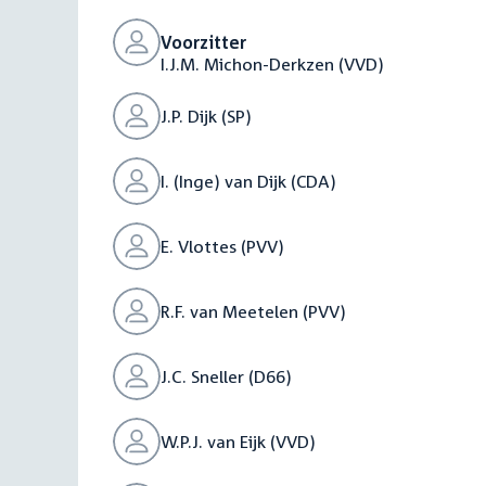
Voorzitter
I.J.M. Michon-Derkzen (VVD)
J.P. Dijk (SP)
I. (Inge) van Dijk (CDA)
E. Vlottes (PVV)
R.F. van Meetelen (PVV)
J.C. Sneller (D66)
W.P.J. van Eijk (VVD)