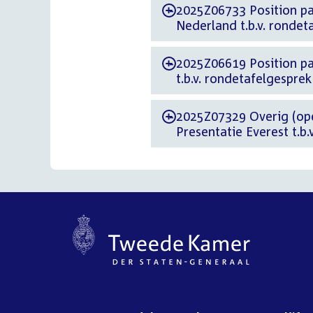
2025Z06733 Position paper d.d. 8 ap
-
Nederland t.b.v. rondet
2025Z06619 Position paper d.d. 7 april 
-
t.b.v. rondetafelgesprek
2025Z07329 Overig (openb
-
Presentatie Everest t.b.