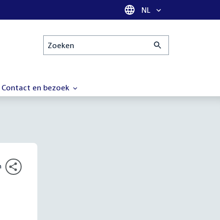
Taal selectie
NL
Zoeken
Contact en bezoek
n