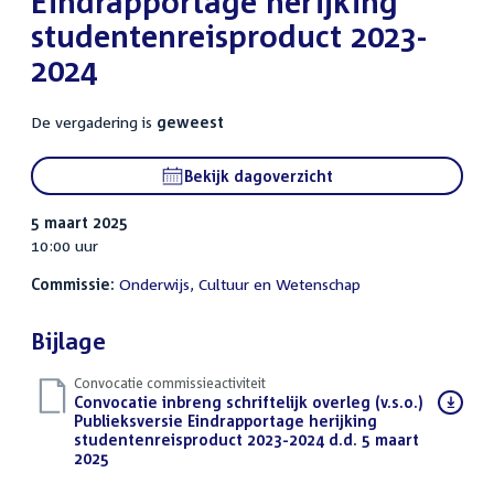
Eindrapportage herijking
studentenreisproduct 2023-
2024
De vergadering is
geweest
Bekijk dagoverzicht
5 maart 2025
10:00 uur
Commissie:
Onderwijs, Cultuur en Wetenschap
Bijlage
Convocatie commissieactiviteit
Download
Convocatie inbreng schriftelijk overleg (v.s.o.)
bestand:
Publieksversie Eindrapportage herijking
studentenreisproduct 2023-2024 d.d. 5 maart
2025
(PDF)