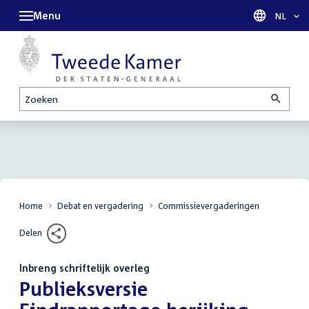
Menu
Taal sel
NL
Zoeken
Home
Debat en vergadering
Commissievergaderingen
Delen
Inbreng schriftelijk overleg
:
Publieksversie