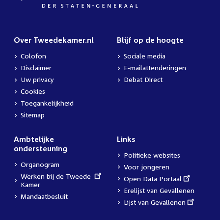
Over Tweedekamer.nl
Blijf op de hoogte
Colofon
Sociale media
Disclaimer
E-mailattenderingen
Uw privacy
Debat Direct
Cookies
Toegankelijkheid
Sitemap
Ambtelijke
Links
ondersteuning
Politieke websites
Organogram
Voor jongeren
External
Werken bij de Tweede
External
Open Data Portaal
link:
Kamer
link:
Erelijst van Gevallenen
Mandaatbesluit
External
Lijst van Gevallenen
link: