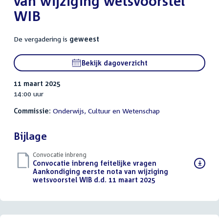
van wijziging wetsvoorstel
WIB
De vergadering is
geweest
Bekijk dagoverzicht
11 maart 2025
14:00 uur
Commissie:
Onderwijs, Cultuur en Wetenschap
Bijlage
Convocatie inbreng
Download
Convocatie inbreng feitelijke vragen
bestand:
Aankondiging eerste nota van wijziging
wetsvoorstel WIB d.d. 11 maart 2025
(PDF)