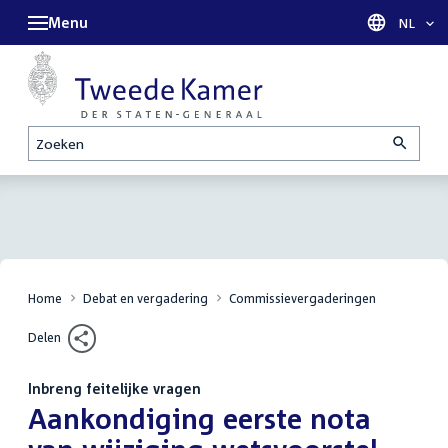
Menu
Taal sel
NL
Zoeken
Home
Debat en vergadering
Commissievergaderingen
Delen
Inbreng feitelijke vragen
:
Aankondiging eerste nota