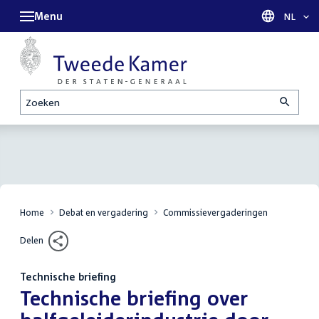
Menu
Taal sel
NL
Zoeken
Home
Debat en vergadering
Commissievergaderingen
Delen
Technische briefing
:
Technische briefing over