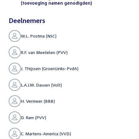
(toevoeging namen genodigden)
(PDF)
Deelnemers
W.L. Postma (NSC)
R.F. van Meetelen (PVV)
J. Thijssen (GroenLinks-PvdA)
L.A.J.M. Dassen (Volt)
H. Vermeer (BBB)
D. Ram (PVV)
C. Martens-America (VVD)