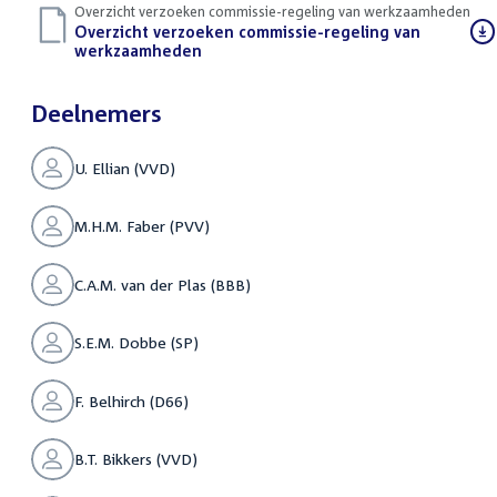
Overzicht verzoeken commissie-regeling van werkzaamheden
Download
Overzicht verzoeken commissie-regeling van
bestand:
werkzaamheden
(PDF)
Deelnemers
U. Ellian (VVD)
M.H.M. Faber (PVV)
C.A.M. van der Plas (BBB)
S.E.M. Dobbe (SP)
F. Belhirch (D66)
B.T. Bikkers (VVD)