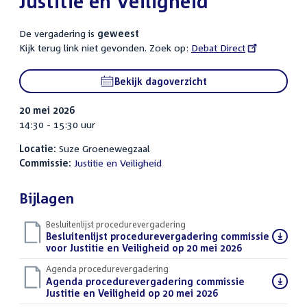
Justitie en Veiligheid
De vergadering is
geweest
Kijk terug link niet gevonden. Zoek op:
External
Debat Direct
link:
Bekijk dagoverzicht
20 mei 2026
14:30 - 15:30 uur
Locatie:
Suze Groenewegzaal
Commissie:
Justitie en Veiligheid
Bijlagen
Besluitenlijst procedurevergadering
Download
Besluitenlijst procedurevergadering commissie
bestand:
voor Justitie en Veiligheid op 20 mei 2026
(PDF)
Agenda procedurevergadering
Download
Agenda procedurevergadering commissie
bestand:
Justitie en Veiligheid op 20 mei 2026
(PDF)