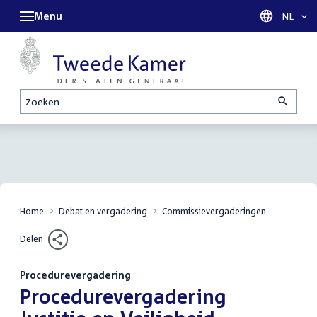
Menu
Taal sel
NL
Zoeken
Home
Debat en vergadering
Commissievergaderingen
Delen
Procedurevergadering
:
Procedurevergadering