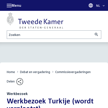
Menu
Taal sel
NL
Zoeken
Home
Debat en vergadering
Commissievergaderingen
Delen
Werkbezoek
:
Werkbezoek Turkije (wordt