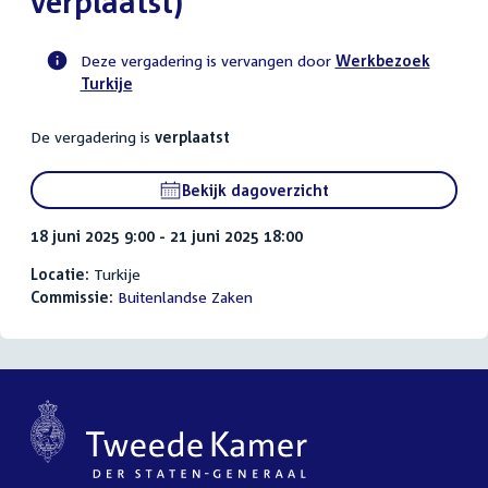
verplaatst)
Deze vergadering is vervangen door
Werkbezoek
Turkije
Voortgangsstatus
commissie
De vergadering is
verplaatst
activiteit
Bekijk dagoverzicht
18 juni 2025 9:00 - 21 juni 2025 18:00
Locatie:
Turkije
Commissie:
Buitenlandse Zaken