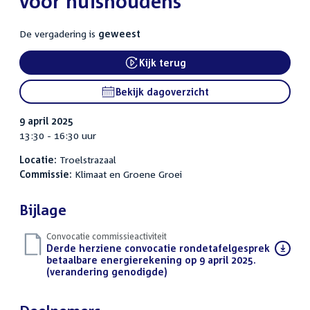
voor huishoudens
De vergadering is
geweest
Kijk terug
External link:
Bekijk dagoverzicht
9 april 2025
13:30 - 16:30 uur
Locatie:
Troelstrazaal
Commissie:
Klimaat en Groene Groei
Bijlage
Convocatie commissieactiviteit
Download
Derde herziene convocatie rondetafelgesprek
bestand:
betaalbare energierekening op 9 april 2025.
(verandering genodigde)
(PDF)