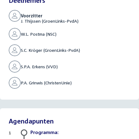
Deelnemers
Voorzitter
J. Thijssen (GroenLinks-PvdA)
W.L. Postma (NSC)
S.C. Kröger (GroenLinks-PvdA)
S.P.A. Erkens (VVD)
P.A. Grinwis (ChristenUnie)
Agendapunten
Programma:
1