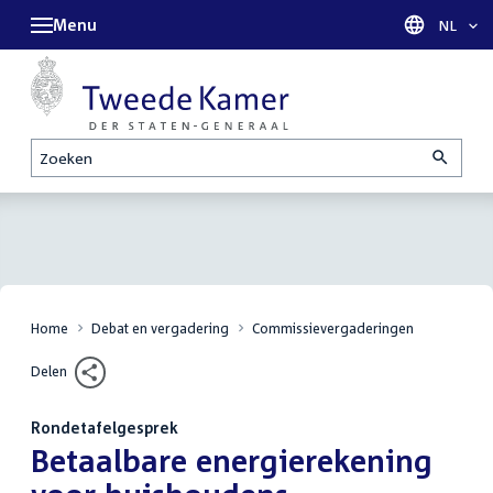
Menu
Taal sel
NL
Zoeken
Home
Debat en vergadering
Commissievergaderingen
Delen
Rondetafelgesprek
:
Betaalbare energierekening