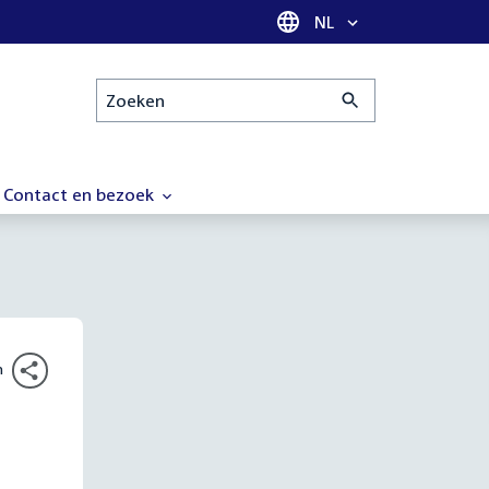
Taal selectie
NL
Zoeken
Contact en bezoek
n