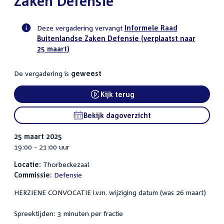
Zaken Defensie
Deze vergadering vervangt
Informele Raad
Buitenlandse Zaken Defensie (verplaatst naar
Voortgangsstatus
25 maart)
commissie
activiteit
De vergadering is
geweest
Kijk terug
External link:
Bekijk dagoverzicht
25 maart 2025
19:00 - 21:00 uur
Locatie:
Thorbeckezaal
Commissie:
Defensie
HERZIENE CONVOCATIE i.v.m. wijziging datum (was 26 maart)
Spreektijden: 3 minuten per fractie