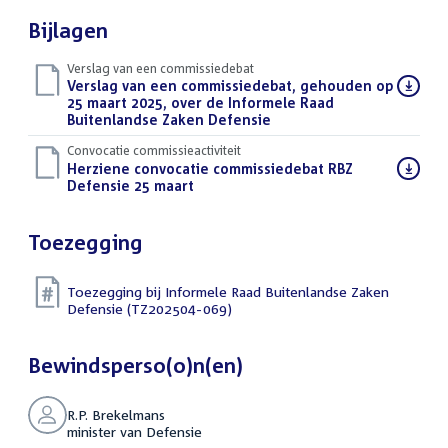
Bijlagen
Verslag van een commissiedebat
Download
Verslag van een commissiedebat, gehouden op
bestand:
25 maart 2025, over de Informele Raad
Buitenlandse Zaken Defensie
(PDF)
Convocatie commissieactiviteit
Download
Herziene convocatie commissiedebat RBZ
bestand:
Defensie 25 maart
(PDF)
Toezegging
Toezegging bij Informele Raad Buitenlandse Zaken
Defensie (TZ202504-069)
Bewindsperso(o)n(en)
R.P. Brekelmans
minister van Defensie