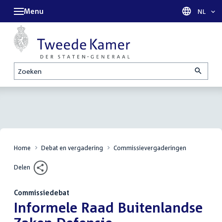
Menu
Taal sel
NL
Zoeken
Home
Debat en vergadering
Commissievergaderingen
Delen
Commissiedebat
:
Informele Raad Buitenlandse