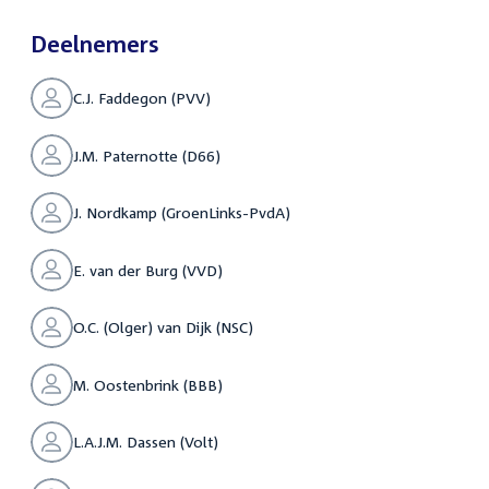
Deelnemers
C.J. Faddegon (PVV)
J.M. Paternotte (D66)
J. Nordkamp (GroenLinks-PvdA)
E. van der Burg (VVD)
O.C. (Olger) van Dijk (NSC)
M. Oostenbrink (BBB)
L.A.J.M. Dassen (Volt)