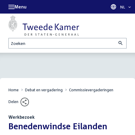
Menu
Taal sel
NL
Zoeken
Home
Debat en vergadering
Commissievergaderingen
Delen
Werkbezoek
:
Benedenwindse Eilanden