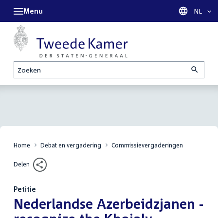
Menu
Taal sel
NL
Zoeken
Home
Debat en vergadering
Commissievergaderingen
Delen
Petitie
:
Nederlandse Azerbeidzjanen -