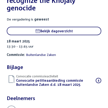
recognize the Khojaly
genocide
De vergadering is
geweest
Bekijk dagoverzicht
18 maart 2025
13:30 - 13:45 uur
Commissie:
Buitenlandse Zaken
Bijlage
Convocatie commissieactiviteit
Download
Convocatie petitieaanbieding commissie
bestand:
Buitenlandse Zaken d.d. 18 maart 2025
(PDF)
Deelnemers