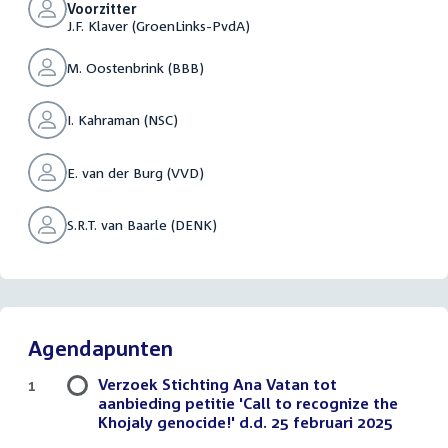
Voorzitter
J.F. Klaver (GroenLinks-PvdA)
M. Oostenbrink (BBB)
I. Kahraman (NSC)
E. van der Burg (VVD)
S.R.T. van Baarle (DENK)
Agendapunten
Verzoek Stichting Ana Vatan tot
1
aanbieding petitie 'Call to recognize the
Khojaly genocide!' d.d. 25 februari 2025