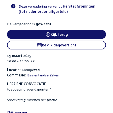
Deze vergadering vervangt
Herstel Groningen
(tot nader order uitgesteld)
Voortgangsstatus
commissie
De vergadering is
geweest
activiteit
Kijk terug
External link:
Bekijk dagoverzicht
19 maart 2025
10:00 - 14:00 uur
Locatie:
Klompézaal
Commissie:
Binnenlandse Zaken
HERZIENE CONVOCATIE
toevoeging agendapunten*
Spreektijd 5 minuten per fractie
Bijlagen