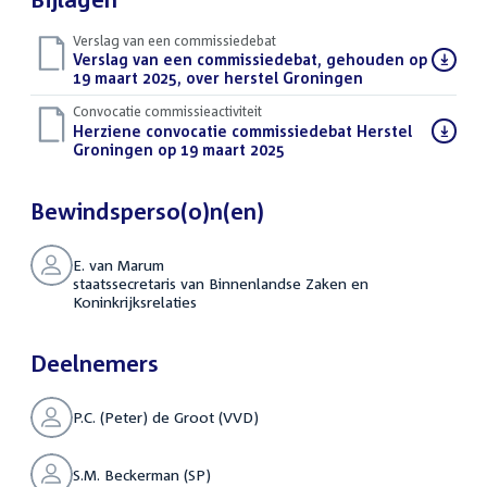
Verslag van een commissiedebat
Download
Verslag van een commissiedebat, gehouden op
bestand:
19 maart 2025, over herstel Groningen
(PDF)
Convocatie commissieactiviteit
Download
Herziene convocatie commissiedebat Herstel
bestand:
Groningen op 19 maart 2025
(PDF)
Bewindsperso(o)n(en)
E. van Marum
staatssecretaris van Binnenlandse Zaken en
Koninkrijksrelaties
Deelnemers
P.C. (Peter) de Groot (VVD)
S.M. Beckerman (SP)