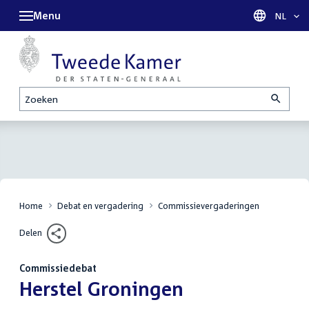
Menu
Taal sel
NL
Zoeken
Home
Debat en vergadering
Commissievergaderingen
Delen
Commissiedebat
:
Herstel Groningen