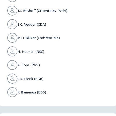
T.J. Bushoff (GroenLinks-PvdA)
E.C. Vedder (CDA)
M.H. Bikker (ChristenUnie)
H. Holman (NSC)
A. Kops (PVV)
C.R. Pierik (BBB)
P. Bamenga (D66)