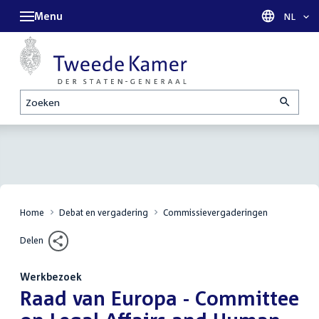
Menu
Taal sel
NL
Zoeken
Home
Debat en vergadering
Commissievergaderingen
Delen
Werkbezoek
:
Raad van Europa - Committee