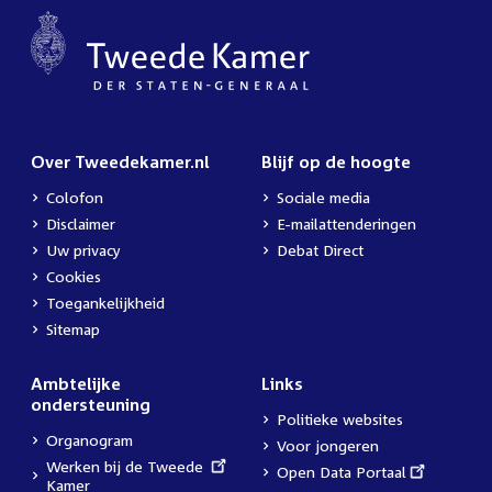
Over Tweedekamer.nl
Blijf op de hoogte
Colofon
Sociale media
Disclaimer
E-mailattenderingen
Uw privacy
Debat Direct
Cookies
Toegankelijkheid
Sitemap
Ambtelijke
Links
ondersteuning
Politieke websites
Organogram
Voor jongeren
External
Werken bij de Tweede
External
Open Data Portaal
link:
Kamer
link: