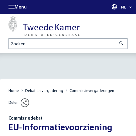
Menu
Taal sel
NL
Zoeken
Home
Debat en vergadering
Commissievergaderingen
Delen
Commissiedebat
:
EU-Informatievoorziening