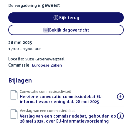
De vergadering is
geweest
Kijk terug
External link:
Bekijk dagoverzicht
28 mei 2025
17:00 - 19:00 uur
Locatie:
Suze Groenewegzaal
Commissie:
Europese Zaken
Bijlagen
Convocatie commissieactiviteit
Download
Herziene convocatie commissiedebat EU-
bestand:
informatievoorziening d.d. 28 mei 2025
(PDF)
Verslag van een commissiedebat
Download
Verslag van een commissiedebat, gehouden op
bestand:
28 mei 2025, over EU-Informatievoorziening
(PDF)