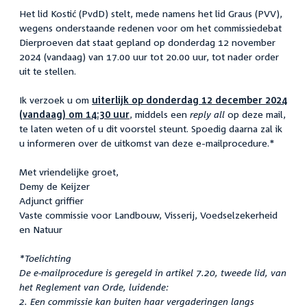
Het lid Kostić (PvdD) stelt, mede namens het lid Graus (PVV),
wegens onderstaande redenen voor om het commissiedebat
Dierproeven dat staat gepland op donderdag 12 november
2024 (vandaag) van 17.00 uur tot 20.00 uur, tot nader order
uit te stellen.
Ik verzoek u om
uiterlijk op donderdag 12 december 2024
(vandaag) om 14:30 uur
, middels een
reply all
op deze mail,
te laten weten of u dit voorstel steunt. Spoedig daarna zal ik
u informeren over de uitkomst van deze e-mailprocedure.*
Met vriendelijke groet,
Demy de Keijzer
Adjunct griffier
Vaste commissie voor Landbouw, Visserij, Voedselzekerheid
en Natuur
*Toelichting
De e-mailprocedure is geregeld in artikel 7.20, tweede lid, van
het Reglement van Orde, luidende:
2. Een commissie kan buiten haar vergaderingen langs