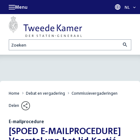
Menu
Taal sel
NL
Zoeken
Home
Debat en vergadering
Commissievergaderingen
Delen
E-mailprocedure
:
[SPOED E-MAILPROCEDURE]