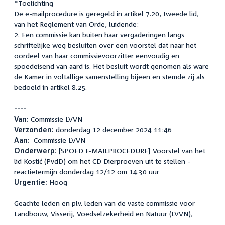
*Toelichting
De e-mailprocedure is geregeld in artikel 7.20, tweede lid,
van het Reglement van Orde, luidende:
2. Een commissie kan buiten haar vergaderingen langs
schriftelijke weg besluiten over een voorstel dat naar het
oordeel van haar commissievoorzitter eenvoudig en
spoedeisend van aard is. Het besluit wordt genomen als ware
de Kamer in voltallige samenstelling bijeen en stemde zij als
bedoeld in artikel 8.25.
----
Van:
Commissie LVVN
Verzonden:
donderdag 12 december 2024 11:46
Aan:
Commissie LVVN
Onderwerp:
[SPOED E-MAILPROCEDURE] Voorstel van het
lid Kostić (PvdD) om het CD Dierproeven uit te stellen -
reactietermijn donderdag 12/12 om 14.30 uur
Urgentie:
Hoog
Geachte leden en plv. leden van de vaste commissie voor
Landbouw, Visserij, Voedselzekerheid en Natuur (LVVN),