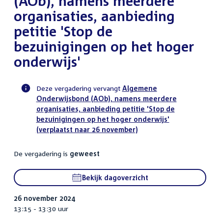
(AOb), namens meerdere
organisaties, aanbieding
petitie 'Stop de
bezuinigingen op het hoger
onderwijs'
Deze vergadering vervangt
Algemene
Onderwijsbond (AOb), namens meerdere
Voortgangsstatus
organisaties, aanbieding petitie 'Stop de
commissie
bezuinigingen op het hoger onderwijs'
activiteit
(verplaatst naar 26 november)
De vergadering is
geweest
Bekijk dagoverzicht
26 november 2024
13:15 - 13:30 uur