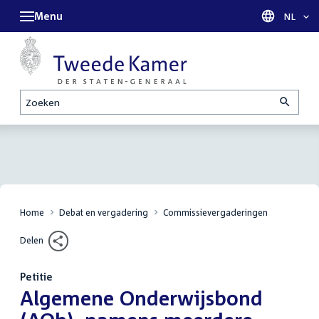
Menu
Taal sel
NL
Zoeken
Home
Debat en vergadering
Commissievergaderingen
Delen
Petitie
:
Algemene Onderwijsbond