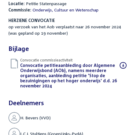
Locatie:
Petitie Statenpassage
Commissie:
Onderwijs, Cultuur en Wetenschap
HERZIENE CONVOCATIE
op verzoek van het Aob verplaatst naar 26 november 2024
(was gepland op 19 november)
Bijlage
Convocatie commissieactiviteit
Download
Convocatie petitieaanbieding door Algemene
bestand:
Onderwijsbond (AOb), namens meerdere
organisaties, aanbieding petitie 'Stop de
bezuinigingen op het hoger onderwijs' d.d. 26
november 2024
(PDF)
Deelnemers
H. Bevers (VVD)
L.C.J. Stultiens (GroenLinks-PvdA)