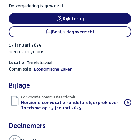
De vergadering is
geweest
Kijk terug
External link:
Bekijk dagoverzicht
15 januari 2025
10:00 - 11:30 uur
Locatie:
Troelstrazaal
Commissie:
Economische Zaken
Bijlage
Convocatie commissieactiviteit
Download
Herziene convocatie rondetafelgesprek over
bestand:
Toerisme op 15 januari 2025
(PDF)
Deelnemers