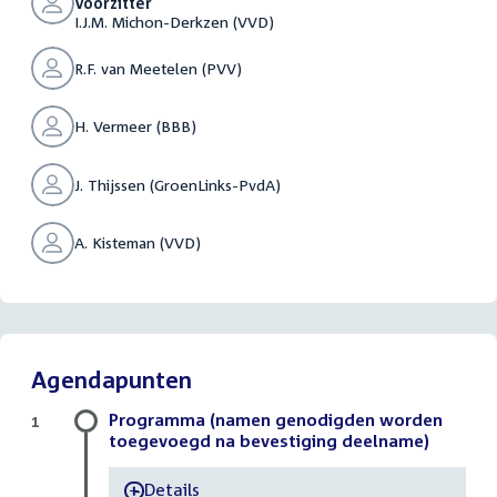
Voorzitter
I.J.M. Michon-Derkzen (VVD)
R.F. van Meetelen (PVV)
H. Vermeer (BBB)
J. Thijssen (GroenLinks-PvdA)
A. Kisteman (VVD)
Agendapunten
Programma (namen genodigden worden
1
toegevoegd na bevestiging deelname)
Details
-