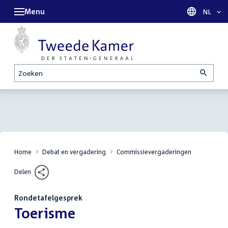
Menu
Taal sel
NL
Zoeken
Home
Debat en vergadering
Commissievergaderingen
Delen
Rondetafelgesprek
:
Toerisme