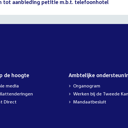
ot aanbieding petitie m.b.t. telefoonhotel
op de hoogte
Ambtelijke ondersteuni
ale media
Organogram
ilattenderingen
Werken bij de Tweede Ka
t Direct
Mandaatbesluit