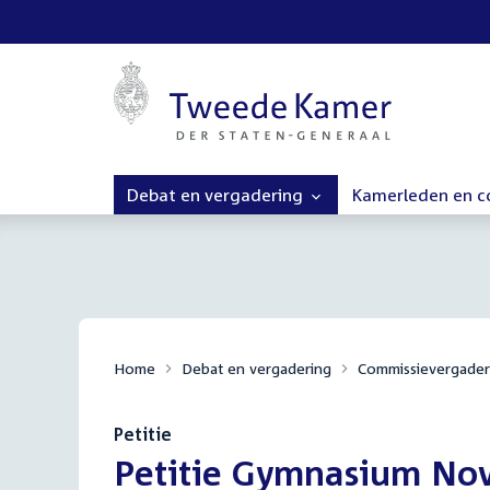
Debat en vergadering
Kamerleden en 
Home
Debat en vergadering
Commissievergader
Petitie
:
Petitie Gymnasium Nov