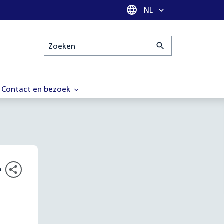
Taal selectie
NL
Zoeken
Contact en bezoek
n