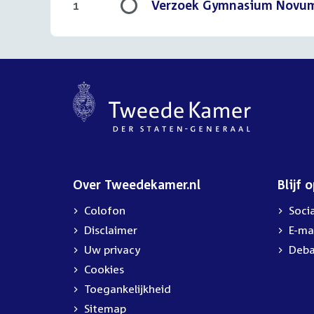
Verzoek Gymnasium Novum t
1
Over Tweedekamer.nl
Blijf 
Colofon
Soci
Disclaimer
E-ma
Uw privacy
Deba
Cookies
Toegankelijkheid
Sitemap