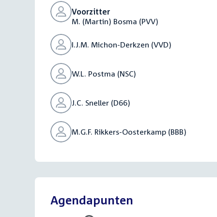
Voorzitter
M. (Martin) Bosma (PVV)
I.J.M. Michon-Derkzen (VVD)
W.L. Postma (NSC)
J.C. Sneller (D66)
M.G.F. Rikkers-Oosterkamp (BBB)
Agendapunten