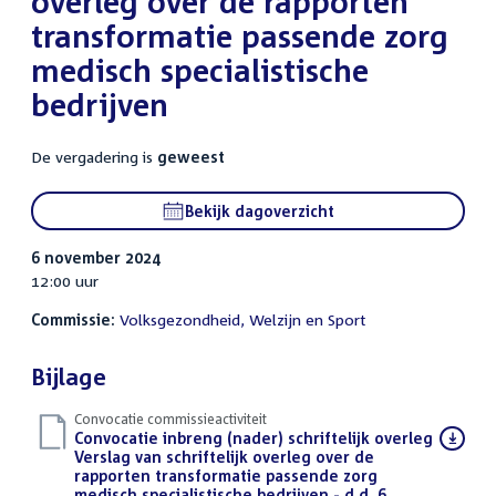
overleg over de rapporten
transformatie passende zorg
medisch specialistische
bedrijven
De vergadering is
geweest
Bekijk dagoverzicht
6 november 2024
12:00 uur
Commissie:
Volksgezondheid, Welzijn en Sport
Bijlage
Convocatie commissieactiviteit
Download
Convocatie inbreng (nader) schriftelijk overleg
bestand:
Verslag van schriftelijk overleg over de
rapporten transformatie passende zorg
medisch specialistische bedrijven - d.d. 6