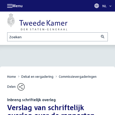
Menu
Taal sel
NL
Zoeken
Home
Debat en vergadering
Commissievergaderingen
Delen
Inbreng schriftelijk overleg
:
Verslag van schriftelijk