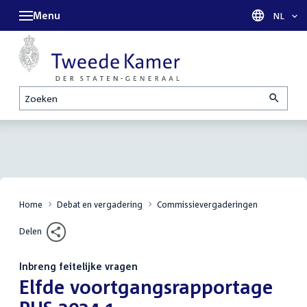
Menu
Taal sel
NL
Zoeken
Home
Debat en vergadering
Commissievergaderingen
Delen
Inbreng feitelijke vragen
:
Elfde voortgangsrapportage