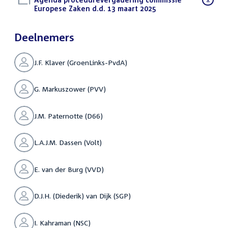
bestand:
Europese Zaken d.d. 13 maart 2025
(PDF)
Deelnemers
J.F. Klaver (GroenLinks-PvdA)
G. Markuszower (PVV)
J.M. Paternotte (D66)
L.A.J.M. Dassen (Volt)
E. van der Burg (VVD)
D.J.H. (Diederik) van Dijk (SGP)
I. Kahraman (NSC)