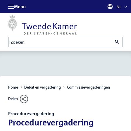
Menu
Taal sel
NL
Zoeken
Home
Debat en vergadering
Commissievergaderingen
Delen
Procedurevergadering
:
Procedurevergadering