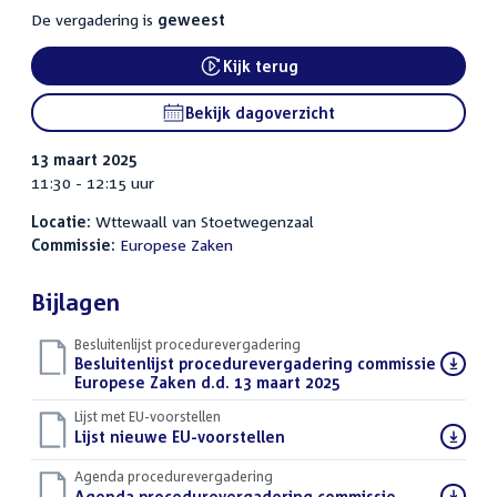
De vergadering is
geweest
Kijk terug
External link:
Bekijk dagoverzicht
13 maart 2025
11:30 - 12:15 uur
Locatie:
Wttewaall van Stoetwegenzaal
Commissie:
Europese Zaken
Bijlagen
Besluitenlijst procedurevergadering
Download
Besluitenlijst procedurevergadering commissie
bestand:
Europese Zaken d.d. 13 maart 2025
(PDF)
Lijst met EU-voorstellen
Download
Lijst nieuwe EU-voorstellen
(PDF)
bestand:
Agenda procedurevergadering
Download
Agenda procedurevergadering commissie