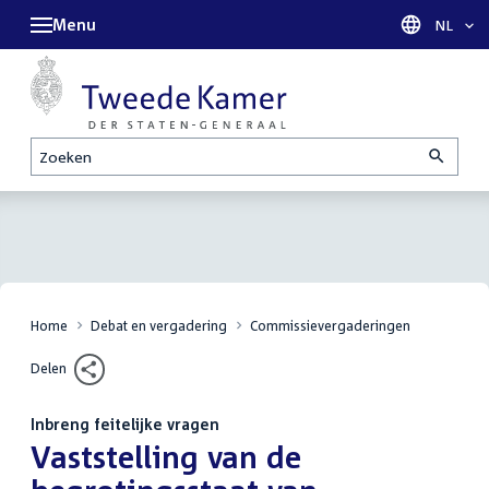
Menu
Taal sel
NL
Zoeken
Home
Debat en vergadering
Commissievergaderingen
Delen
Inbreng feitelijke vragen
:
Vaststelling van de