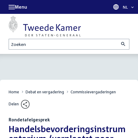
Menu
Taal sel
NL
Zoeken
Home
Debat en vergadering
Commissievergaderingen
Delen
Rondetafelgesprek
:
Handelsbevorderingsinstrum